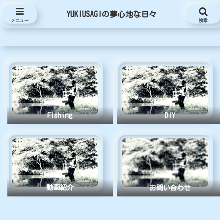
YUKIUSAGIの夢心地な日々
YUKIUSAGIの夢心地な日々
メニュー
検索
Fishing
DIY
動画紹介
お問い合わせ