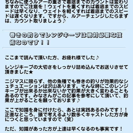
ちなみに使うルアーの重さで着底までのカウントは変わり
ますのでご注意を！ウェイトを重くすれば着底までのスピ
ードは早くなり、ウェイトを軽くすれば着底までのスピー
ドは遅くなります。ですから、ルアーチェンジしたらまず
は、カウント取りましょう♪
巻きの釣りでレンジキープは絶対必要な技
術なのです！！
ここまで読んで頂いた方、お疲れ様でした♪
レンジキープの大切さをしっかり詰め込んでお送りさせて
頂きました★
ニジマスに限らず、他の魚種でも巻きの釣りが効果的なシ
ュチュエーションは沢山あります。そんな時にこのレンジ
キープが出来るか出来ないかで釣果が大きく変わることも
あるのです。みなさんがこの記事を参考にして頂いて、釣
果が上がることを願っております♪
ここで知識を身に付けたら、あとは実践あるのみです！！
正直なところ、頭で考えるより数多くキャストした方が身
につくと思っていますので（笑）
ただ、知識があった方が上達は早くなるのも事実です！