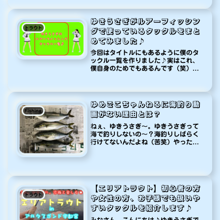
族や、周囲の方々に迷惑のかからない
よう自粛しております（涙）まあ、人
のいない所を見つけたらいつ...
ゆきうさぎがルアーフィッシン
トラウト
グで使っているタックルをまと
めてみました♪
今回はタイトルにもあるように僕のタ
ックル一覧を作りました♪実はこれ、
僕自身のためでもあるんです（笑）使
っているタックルの番手とかその他
諸々、時々忘れてしまうんですよね
（苦笑）ですので、この記事に現在使
用しているタックルを全て記載してお
ゆめごこちゃんねるに海釣り動
こうと...
Fishing
画がない理由とは？
ねぇ、ゆきうさぎ〜。ゆきうさぎって
海で釣りしないの〜？海釣りしばらく
行けてないんだよね（苦笑）やったこ
とはあるんだね♪でも動画では海釣り
の動画ないよね？おお！気付いちゃっ
たか〜（笑）これにはちゃんと理由が
あるんだ。そうなの？何か悪い事でも
し...
【エリアトラウト】初心者の方
トラウト
や女性の方、お子様でも扱いや
すいタックルを紹介します♪