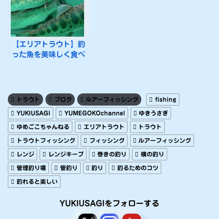
【エリアトラウト】釣
った魚を美味しく食べ
る方法を考える！下処
理編【キャッチアンド
イート】
トラウト
ブログ
ルアーフィッシング
fishing
YUKIUSAGI
YUMEGOKOchannel
ゆきうさぎ
ゆめごこちゃんねる
エリアトラウト
トラウト
トラウトフィッシング
フィッシング
ルアーフィッシング
レンジ
レンジキープ
巻きの釣り
横の釣り
管理釣り場
管釣り
釣り
釣るためのコツ
釣れると楽しい
YUKIUSAGIをフォローする