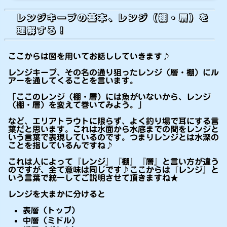
レンジキープの基本、レンジ（棚・層）を
理解する！
ここからは図を用いてお話ししていきます♪
レンジキープ、その名の通り狙ったレンジ（層・棚）にル
アーを通してくることを言います。
「ここのレンジ（棚・層）には魚がいないから、レンジ
（棚・層）を変えて巻いてみよう。」
など、エリアトラウトに限らず、よく釣り場で耳にする言
葉だと思います。これは水面から水底までの間をレンジと
いう言葉で表現しているのです。つまりレンジとは水深の
ことを指しているんですね♪
これは人によって『レンジ』『棚』『層』と言い方が違う
のですが、全て意味は同じです♪ここからは『レンジ』と
いう言葉で統一してご説明させて頂きますね★
レンジを大まかに分けると
表層（トップ）
中層（ミドル）