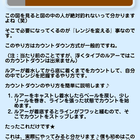
この図を見ると図の中の人が絶対釣れないって分かります
よね（笑）
そこで必要になってくるのが『レンジを変える』事なので
す。
このやり方はカウントダウン方式が一般的ですね。
（注：当たり前のことですが、浮くタイプのルアーではこ
のカウントダウンは出来ません）
ルアーが着水してから底に着くまでをカウントして、自分
の中でレンジを把握するやり方です。
カウントダウンのやり方を簡単に説明します♪
ルアーをキャストし着水したらベールを戻し、少し
リールを巻き、ラインを張った状態でカウントを始
めます。
ルアーが着底するとラインがフワッと緩むので、そ
こでカウントをストップします。
たったこれだけです★
これは、実際にやってみると分かります♪僕も初めはこの