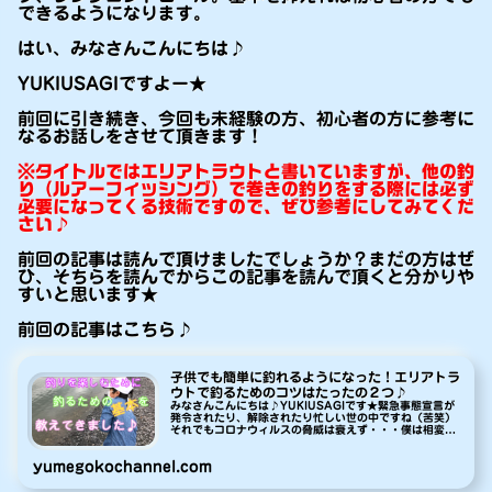
できるようになります。
はい、みなさんこんにちは♪
YUKIUSAGIですよー★
前回に引き続き、今回も未経験の方、初心者の方に参考に
なるお話しをさせて頂きます！
※タイトルではエリアトラウトと書いていますが、他の釣
り（ルアーフィッシング）で巻きの釣りをする際には必ず
必要になってくる技術ですので、ぜひ参考にしてみてくだ
さい♪
前回の記事は読んで頂けましたでしょうか？まだの方はぜ
ひ、そちらを読んでからこの記事を読んで頂くと分かりや
すいと思います★
前回の記事はこちら♪
子供でも簡単に釣れるようになった！エリアトラ
ウトで釣るためのコツはたったの２つ♪
みなさんこんにちは♪YUKIUSAGIです★緊急事態宣言が
発令されたり、解除されたり忙しい世の中ですね（苦笑）
それでもコロナウィルスの脅威は衰えず・・・僕は相変わ
らず不要不急の外出をせず、なるべく自粛してます。外出
しても３密を避けながら行動...
yumegokochannel.com