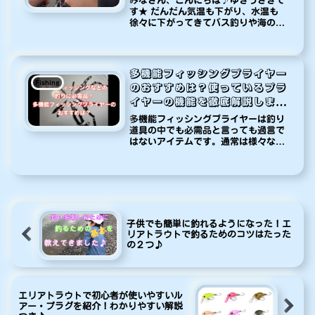
みなさん、こんにちは♪ゆきうさぎで
す★ だんだん気温も下がり、水温も
徐々に下がってきてバス釣りや海の釣
りは魚の活性が下がり（魚種にもより
ますが）厳しくなってきましたね。そ
んな中、シーズンを迎えているのがエ
リアトラウトです。エリアトラウトは
多機能フィッシングプライヤー
お...
Fishing
のおすすめは？使っているプラ
イヤーの機能を徹底解説しま
す！
多機能フィッシングプライヤーは釣り
道具の中でも必需品と言っても過言で
はないアイテムです。通常は様々な道
具をそれぞれの用途に合わせて道具を
揃えなければなりません。持ち歩く道
具も必然と増えてしまいます。タック
ルバッグも道具が増えればその分重く
なります...ですが、多機能フィッシン
グプライヤーはそれらの用途を一つに
まとめた、とても便利な道具なので
子供でも簡単に釣れるようになった！エ
す。
リアトラウトで釣るためのコツはたった
の２つ♪
エリアトラウトで初心者が使いやすいル
アー・プラグを紹介！わかりやすい解説