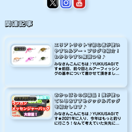
関連記事
エリアトラウトで初心者が使い
トラウト
やすいルアー・プラグを紹介！
わかりやすい解説つき♪
みなさんこんにちは♪YUKIUSAGIで
す★前回、前々回とルアーフィッシン
グの基本について書かせて頂きまし
て、今回もその続編を書こうと思った
のですが、エリアトラウトは今がシー
ズン！という事で今回は未経験の方、
初心者の方でも即戦力として使える...
おかっぱりの必需品！僕が使っ
バスフィッシング
ているおすすめタックルバッグ
を紹介します♪
みなさんこんにちは♪YUKIUSAGIで
す★2021年に入り、今年はもっと釣り
に行こう！なんて考えていた矢先に緊
急事態宣言！！こりゃあかん・・・家