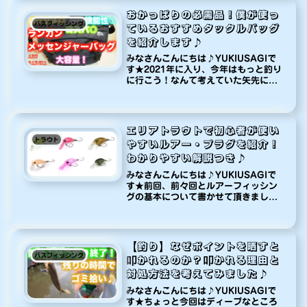
おかっぱりの必需品！僕が使っ
バスフィッシング
ているおすすめタックルバッグ
を紹介します♪
みなさんこんにちは♪YUKIUSAGIで
す★2021年に入り、今年はもっと釣り
に行こう！なんて考えていた矢先に緊
急事態宣言！！こりゃあかん・・・家
族や、周囲の方々に迷惑のかからない
よう自粛しております（涙）まあ、人
のいない所を見つけたらいつ...
エリアトラウトで初心者が使い
トラウト
やすいルアー・プラグを紹介！
わかりやすい解説つき♪
みなさんこんにちは♪YUKIUSAGIで
す★前回、前々回とルアーフィッシン
グの基本について書かせて頂きまし
て、今回もその続編を書こうと思った
のですが、エリアトラウトは今がシー
ズン！という事で今回は未経験の方、
初心者の方でも即戦力として使える...
【釣り】なぜポイントを晒すと
バスフィッシング
叩かれるのか？叩かれる理由と
対処方法を考えてみました♪
みなさんこんにちは♪YUKIUSAGIで
す★ちょっと今回はディープなところ