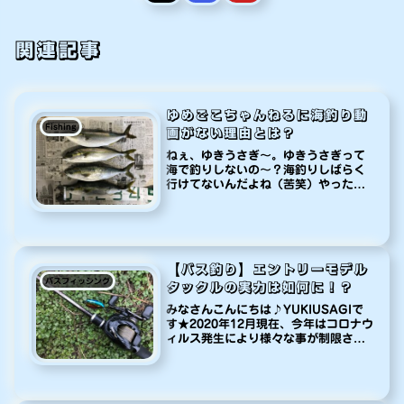
関連記事
ゆめごこちゃんねるに海釣り動
Fishing
画がない理由とは？
ねぇ、ゆきうさぎ〜。ゆきうさぎって
海で釣りしないの〜？海釣りしばらく
行けてないんだよね（苦笑）やったこ
とはあるんだね♪でも動画では海釣り
の動画ないよね？おお！気付いちゃっ
たか〜（笑）これにはちゃんと理由が
あるんだ。そうなの？何か悪い事でも
し...
【バス釣り】エントリーモデル
バスフィッシング
タックルの実力は如何に！？
みなさんこんにちは♪YUKIUSAGIで
す★2020年12月現在、今年はコロナウ
ィルス発生により様々な事が制限され
てしまいましたね（苦笑）オリンピッ
クも開催が延期になり、緊急事態宣言
による自粛生活、テレワーク、お家時
間などなど。そして今現在...