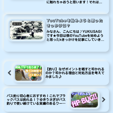
に触れちゃおうと思います！それは釣
り場のポイントについて。よく
TwitterやインスタなどのSNSで釣果
報告をお見かけしますが、その場所を
特定出来てしまうようなものが...
YouTubeを始めようと思った
トラウト
きっかけは？
みなさん、こんにちは♪YUKIUSAGI
です★今回は僕のYouTubeを始めよう
と思ったkきっかけを記事にしていきま
す♪まずは僕のチャンネルの紹介をさ
せて頂きますね♪というかさせて下さ
い！！こちらが僕のYouTubeチャンネ
ルです♪【YUM...
【釣り】なぜポイントを晒すと叩かれる
のか？叩かれる理由と対処方法を考えて
みました♪
バス釣り初心者におすすめ！これでブラ
ックバスは釣れる！？ゆきうさぎがバス
釣りで使い続けている実績のあるワーム
を紹介！