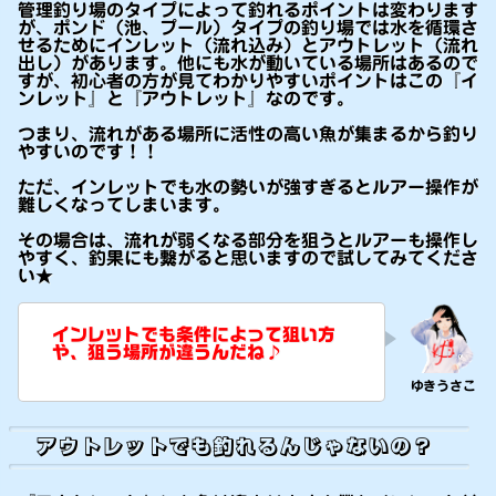
管理釣り場のタイプによって釣れるポイントは変わります
が、ポンド（池、プール）タイプの釣り場では水を循環さ
せるためにインレット（流れ込み）とアウトレット（流れ
出し）があります。他にも水が動いている場所はあるので
すが、初心者の方が見てわかりやすいポイントはこの『イ
ンレット』と『アウトレット』なのです。
つまり、流れがある場所に活性の高い魚が集まるから釣り
やすいのです！！
ただ、インレットでも水の勢いが強すぎるとルアー操作が
難しくなってしまいます。
その場合は、流れが弱くなる部分を狙うとルアーも操作し
やすく、釣果にも繋がると思いますので試してみてくださ
い★
インレットでも条件によって狙い方
や、狙う場所が違うんだね♪
アウトレットでも釣れるんじゃないの？