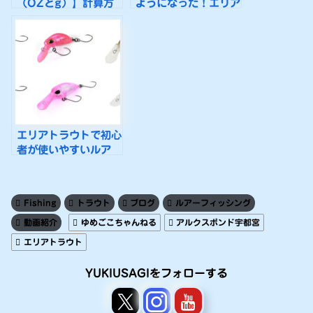
（OZとg）】計算方
ようになった！エリア
法をわかりやすく解説
トラウトで釣るための
します♪
コツはたったの２つ♪
エリアトラウトで初心
者が使いやすいルア
ー・プラグを紹介！わ
かりやすい解説つき♪
Fishing
トラウト
ブログ
ルアーフィッシング
動画紹介
ゆめごこちゃんねる
アルクスポンド宇都宮
エリアトラウト
YUKIUSAGIをフォローする