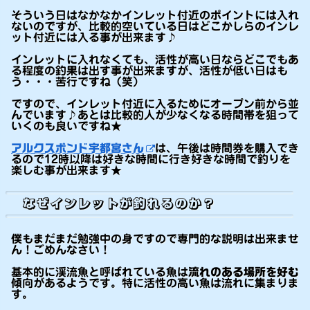
そういう日はなかなかインレット付近のポイントには入れ
ないのですが、比較的空いている日はどこかしらのインレ
ット付近には入る事が出来ます♪
インレットに入れなくても、活性が高い日ならどこでもあ
る程度の釣果は出す事が出来ますが、活性が低い日はも
う・・・苦行ですね（笑）
ですので、インレット付近に入るためにオープン前から並
んでいます♪あとは比較的人が少なくなる時間帯を狙って
いくのも良いですね★
アルクスポンド宇都宮さん
は、午後は時間券を購入でき
るので12時以降は好きな時間に行き好きな時間で釣りを
楽しむ事が出来ます★
なぜインレットが釣れるのか？
僕もまだまだ勉強中の身ですので専門的な説明は出来ませ
ん！ごめんなさい！
基本的に渓流魚と呼ばれている魚は
流れのある場所を好む
傾向があるようです。特に活性の高い魚は流れに集まりま
す。