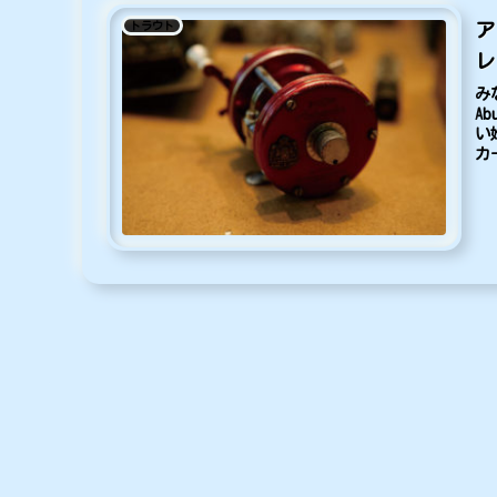
トラウト
ア
レ
み
A
い
カ