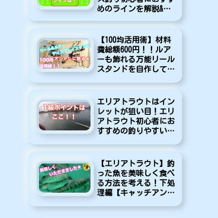
めのラインを解説&紹
介します！
【100均活用術】材料
費総額600円！！ルア
ーも飾れる万能リール
スタンドを自作してみ
た♪【DIY】
エリアトラウトはイン
レットが狙い目！エリ
アトラウト初心者にお
すすめの釣りやすいポ
イントを紹介します！
【エリアトラウト】釣
った魚を美味しく食べ
る方法を考える！下処
理編【キャッチアンド
イート】