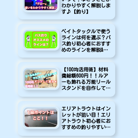
わかりやすく解説しま
す♪【釣り】
ベイトタックルで使う
ラインは何を選ぶ？バ
ス釣り初心者におすす
めのラインを解説&紹
介します！
【100均活用術】材料
費総額600円！！ルア
ーも飾れる万能リール
スタンドを自作してみ
た♪【DIY】
エリアトラウトはイン
レットが狙い目！エリ
アトラウト初心者にお
すすめの釣りやすいポ
イントを紹介します！