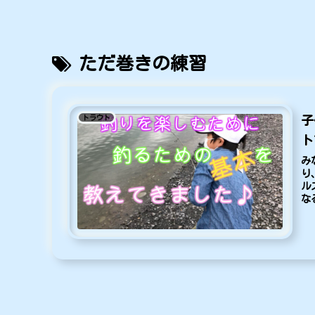
ただ巻きの練習
トラウト
子
ト
み
り
ル
な