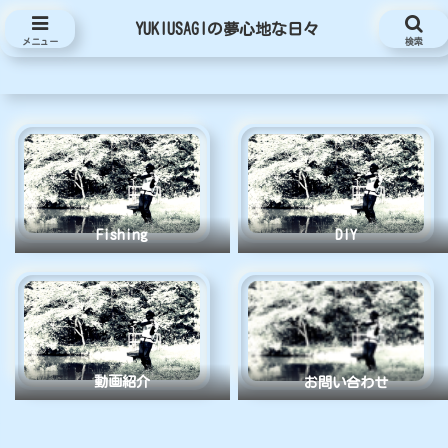
YUKIUSAGIの夢心地な日々
YUKIUSAGIの夢心地な日々
メニュー
検索
Fishing
DIY
動画紹介
お問い合わせ