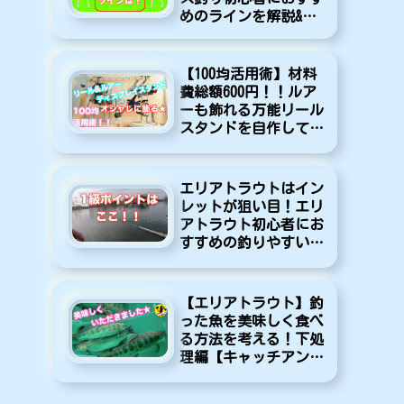
めのラインを解説&紹
介します！
【100均活用術】材料
費総額600円！！ルア
ーも飾れる万能リール
スタンドを自作してみ
た♪【DIY】
エリアトラウトはイン
レットが狙い目！エリ
アトラウト初心者にお
すすめの釣りやすいポ
イントを紹介します！
【エリアトラウト】釣
った魚を美味しく食べ
る方法を考える！下処
理編【キャッチアンド
イート】