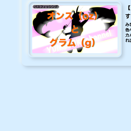
バスフィッシング
【
す
み
色
カ
れ