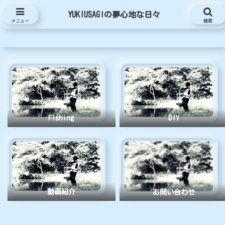
YUKIUSAGIの夢心地な日々
YUKIUSAGIの夢心地な日々
メニュー
検索
Fishing
DIY
動画紹介
お問い合わせ